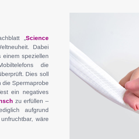
chblatt „
Science
Weltneuheit. Dabei
 einem speziellen
biltelefons die
erprüft. Dies soll
m die Spermaprobe
est ein negatives
nsch
zu erfüllen –
diglich aufgrund
unfruchtbar, wäre