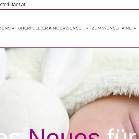
terilitaet.at
 UNS
UNERFÜLLTER KINDERWUNSCH
ZUM WUNSCHKIND
as
Neues
für